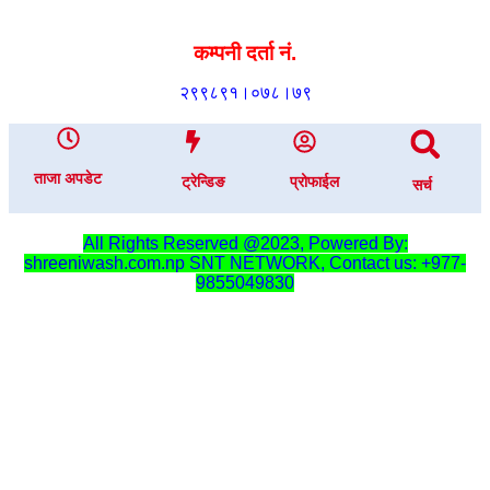
कम्पनी दर्ता नं.
२९९८९१।०७८।७९
ताजा अपडेट
ट्रेन्डिङ
प्रोफाईल
सर्च
All Rights Reserved @2023, Powered By:
shreeniwash.com.np
SNT NETWORK, Contact us: +977-
9855049830