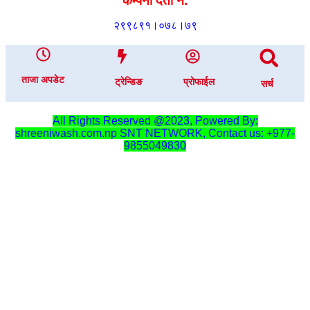
कम्पनी दर्ता नं.
२९९८९१।०७८।७९
ताजा अपडेट
ट्रेन्डिङ
प्रोफाईल
सर्च
All Rights Reserved @2023, Powered By:
shreeniwash.com.np
SNT NETWORK, Contact us: +977-
9855049830