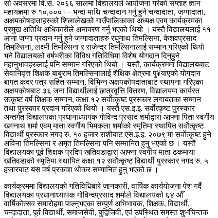
सो अवसरमा वि.सं. २०६६ सालमा विद्यालयले आयोजना गरेको सप्ताह ज्ञान
महायज्ञमा रु १०,०००।– भन्दा माथि चन्दादान गर्नु हुने चन्दादाता, जग्गादाता,
अक्षयकोषदाताहरुको शिलालेखको गाउँपालिकाका अध्यक्ष एवम् कार्यक्रमका
प्रमुख अतिथि अधिकारीले अनावरण गर्नु भएको थियो । यस्तै विद्यालयलाई ११
आना जग्गा प्रदान गर्नु हुने जग्गादाताहरु रघुनाथ तिमल्सिना, केशवप्रसाद
तिमल्सिना, लक्ष्मी तिमल्सिना र राजेन्द्र तिमल्सिनालाई सम्मान गरिएको थियो
भने विद्यालयको वर्षभरीका विविध गतिविधिमा विशेष योगदान दिनुहुने
महानुभावहरुलाई पनि सम्मान गरिएको थियो । यस्तै, कार्यक्रममा विद्यालयबाट
सेवानिवृत्त शिक्षक बाबुराम तिमल्सिनालाई शैक्षिक क्षेत्रमा पु¥याएको योगदान
बापत कदर पत्र सहित सम्मान, विभिन्न अक्षयकोषदाताबाट स्थापना गरिएका
अक्षयकोषबाट ३६ जना विद्यार्थीलाई छात्रवृत्ति वितरण, विद्यालयमा कार्यरत
उत्कृष्ट वर्ष शिक्षक सम्मान, कक्षा १२ सर्वाेत्कृष्ट पुरस्कार लगायतका सम्मान
तथा पुरस्कार प्रदान गरिएको थियो । यस्तै एस.इ.इ. सर्वाेत्कृष्ट पुरस्कार
अन्तर्गत विद्यालयका प्रधानाध्यापक गोविन्द प्रसाद शर्माद्वारा आफ्ना पिता स्वर्गीय
खगनाथ शर्मा एवम् माता स्वर्गीय भिमकला शर्माको स्मृतिमा स्थापित सर्वाेत्कृष्ट
विद्यार्थी पुरस्कार नगद रु. १० हजार राशीबाट एस.इ.इ. २०७९ मा सर्वाेत्कृष्ट हुने
अविना तिमल्सिना र अमृत तिमल्सिना पनि सम्मानित हुनु भएको छ । यस्तै
विद्यालयका पूर्व शिक्षक प्रदिप खतिवडाद्वारा आफ्ना स्वर्गीय माता ढकमाया
खतिवडाको स्मृतिमा स्थापित कक्षा १२ सर्वाेत्कृष्ट विद्यार्थी पुरस्कार नगद रु. ५
हजारबाट यस वर्ष प्रकाश थोकर सम्मानित हुनु भएको छ ।
कार्यक्रममा विद्यालयको गतिविधिबारे जानकारी, वार्षिक कार्ययोजना पेश गर्दै
विद्यालयका प्रधानाध्यापक गोविन्दप्रसाद शर्माले विद्यालयको ६४ औँ
वार्षिकोत्सव समारोहमा पाल्नुभएका सम्पूर्ण अभिभावक, शिक्षक, विद्यार्थी,
चन्दादाता, पूर्व विद्यार्थी, समाजसेवी, बुद्विजिवी, एवं उपस्थित समस्त शुभचिन्तक