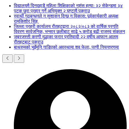
विद्यालयमै दिनदहाडै महिला शिक्षिकाको नृशंस हत्या: ३२ सेकेन्डमा ३४
पटक छुरा प्रहार गर्ने अभियुक्त २ घण्टामै पक्राउ
स्वार्थी गठबन्धनले न सुशासन दिन्छ न विकास: पूर्वकार्यकारी अध्यक्ष
रामकिशोर सिंह ​
जिल्ला प्रहरी कार्यालय रौतहटद्वारा २०८२/०८३ को वार्षिक प्रगति
विवरण सार्वजनिक, भन्सार छलीबाट साढे ५ करोड बढी राजस्व संकलन
जबरजस्ती करणी मुद्धाका फरार प्रतिवादी २२ वर्षीय आफान आलम
रौतहटबाट पक्राउ
बाथरुमको भुइँमुनि गाडिएको अवस्थामा शव फेला, पत्नी नियन्त्रणमा