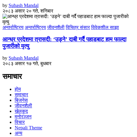
by
Subash Mandal
२०८३ असार २० गते, शनिबार
अन्तर्राष्ट्रिय
अन्तर्राष्ट्रिय
जीवनशैली
विचित्र संसार
विवेकशील साझा
आन्ध्र प्रदेशमा त्रासदी: ‘उड्ने’ दाबी गर्दै पहाडबाट हाम फाल्दा
पुजारीको मृत्यु
by
Subash Mandal
२०८३ असार १७ गते, बुधबार
समाचार
होम
समाचार
बिजनेस
जीवनशैली
खेलकुद
मनोरञ्जन
विचार
Nepali Theme
अन्य