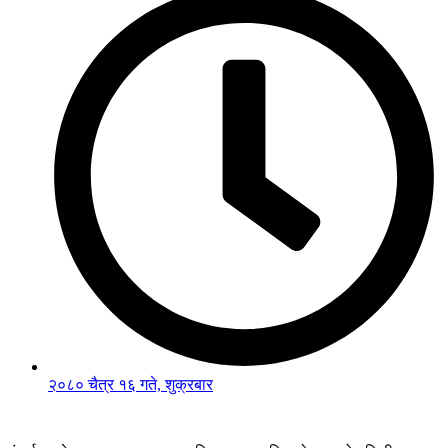
२०८० चैत्र १६ गते, शुक्रबार