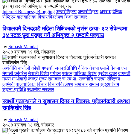
Internet Business, Blogging
अन्तर्राष्ट्रिय
अन्तर्राष्ट्रिय
अपराध
दैनिक
र्राष्ट्रिय
वालवालिका
विचार/विश्लेषण
शिक्षा
समाचार
विद्यालयमै दिनदहाडै महिला शिक्षिकाको नृशंस हत्या: ३२ सेकेन्डमा
३४ पटक छुरा प्रहार गर्ने अभियुक्त २ घण्टामै पक्राउ
by
Subash Mandal
२०८३ श्रावण १९ गते, मंगलवार
अर्थनीति
कर्णाली
कोशी
गण्डकी
जनप्रतिनिधि
दैनिक
नेकपा एमाले
नेकपा एस
नेपाली कांग्रेस
नेपाली बिशेष
पर्यटन
पर्यटन
पालिका बिशेष
प्रदेश खबर
बागमती
मधेस
माओवादी केन्द्र
मुख्य समाचार
रा.स्व.पा.
राजनीति
राप्रपा
र्राष्ट्रिय
लुम्बिनी
वालवालिका
विचार
विचार/विश्लेषण
समाचार
समाज
सुदूरपश्चिम
सूचना-प्रविधि
स्थानीय सरकार
स्वार्थी गठबन्धनले न सुशासन दिन्छ न विकास: पूर्वकार्यकारी अध्यक्ष
रामकिशोर सिंह ​
by
Subash Mandal
२०८३ श्रावण १८ गते, सोमबार