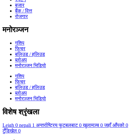
बजार
बैंक / वित्त
रोजगार
मनोरञ्जन
गशिप
फिचर
बलिउड / हलिउड
ब्लोअप
मनोरञ्जन भिडियो
गशिप
फिचर
बलिउड / हलिउड
ब्लोअप
मनोरञ्जन भिडियो
विशेष श्रृंखला
Leigh
0
nepali
1
अन्तर्राष्ट्रिय फुटबलबाट
0
खुलामञ्च
0
जहाँ आँपको
0
टुँडिखेल
0