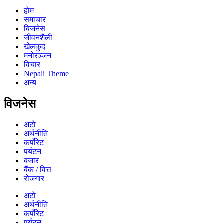
होम
समाचार
बिजनेस
जीवनशैली
खेलकुद
मनोरञ्जन
विचार
Nepali Theme
अन्य
विजनेस
अटो
अर्थनीति
कर्पोरेट
पर्यटन
बजार
बैंक / वित्त
रोजगार
अटो
अर्थनीति
कर्पोरेट
पर्यटन