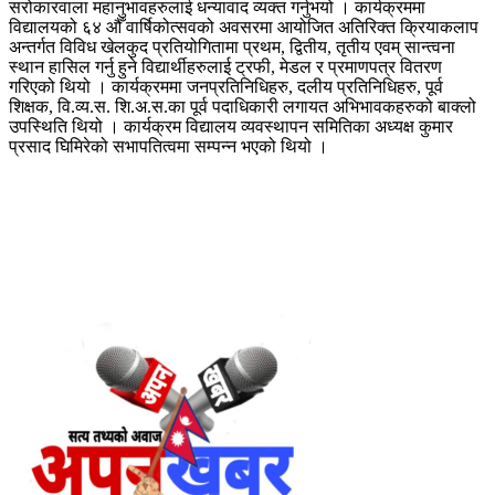
सरोकारवाला महानुभावहरुलाई धन्यावाद व्यक्त गर्नुभयो । कार्यक्रममा
विद्यालयको ६४ औँ वार्षिकोत्सवको अवसरमा आयोजित अतिरिक्त क्रियाकलाप
अन्तर्गत विविध खेलकुद प्रतियोगितामा प्रथम, द्वितीय, तृतीय एवम् सान्त्वना
स्थान हासिल गर्नु हुने विद्यार्थीहरुलाई ट्रफी, मेडल र प्रमाणपत्र वितरण
गरिएको थियो । कार्यक्रममा जनप्रतिनिधिहरु, दलीय प्रतिनिधिहरु, पूर्व
शिक्षक, वि.व्य.स. शि.अ.स.का पूर्व पदाधिकारी लगायत अभिभावकहरुको बाक्लो
उपस्थिति थियो । कार्यक्रम विद्यालय व्यवस्थापन समितिका अध्यक्ष कुमार
प्रसाद घिमिरेको सभापतित्वमा सम्पन्न भएको थियो ।