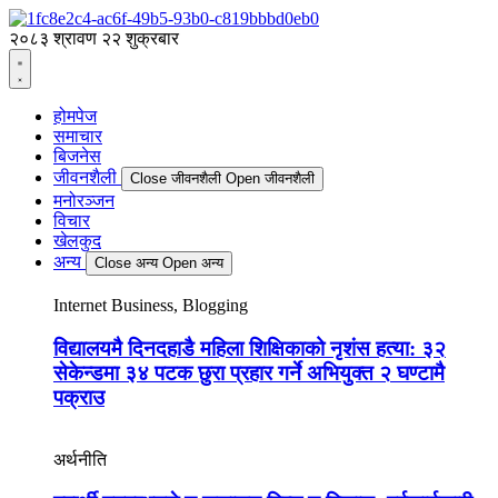
२०८३ श्रावण २२ शुक्रबार
होमपेज
समाचार
बिजनेस
जीवनशैली
Close जीवनशैली
Open जीवनशैली
मनोरञ्जन
विचार
खेलकुद
अन्य
Close अन्य
Open अन्य
Internet Business, Blogging
विद्यालयमै दिनदहाडै महिला शिक्षिकाको नृशंस हत्या: ३२
सेकेन्डमा ३४ पटक छुरा प्रहार गर्ने अभियुक्त २ घण्टामै
पक्राउ
अर्थनीति