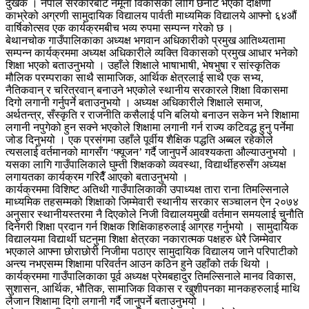
दुंखर्क । नेपाल सरकारबाट नमूना विकासका लागि छनोट भएको दक्षिणी
काभ्रेको अग्रणी सामुदायिक विद्यालय पार्वती माध्यमिक विद्यालये आफ्नो ६४औं
वार्षिकोत्सव एक कार्यक्रमबीच भव्य रुपमा सम्पन्न गरेको छ ।
बेथानचोक गाउँपालिकाका अध्यक्ष भगवान अधिकारीको प्रमुख आतिथ्यतामा
सम्पन्न कार्यक्रममा अध्यक्ष अधिकारीले व्यक्ति विकासको प्रमुख आधार भनेको
शिक्षा भएको बताउनुभयो । उहाँले शिक्षाले भाषाभाषी, भेषभुषा र सांस्कृतिक
मौलिक परम्पराका साथै सामाजिक, आर्थिक क्षेत्रलाई साथै एक सभ्य,
नैतिकवान् र चरित्रवान् बनाउने भएकोले स्थानीय सरकारले शिक्षा विकासमा
दिगो लगानी गर्नुपर्ने बताउनुभयो । अध्यक्ष अधिकारीले शिक्षाले समाज,
अर्थतन्त्र, सँस्कृति र राजनीति कसैलाई पनि बलियो बनाउन सकेन भने शिक्षामा
लगानी नपुगेको हुन सक्ने भएकोले शिक्षामा लगानी गर्न राज्य कटिवद्ध हुनु पर्नेमा
जोड दिनुभयो । एक प्रसंगमा उहाँले पूर्वीय शैक्षिक पद्धति अब्बल रहेकोले
त्यसलाई वर्तमानको मागसँग ‘फ्यूजन’ गर्दै जानुपर्ने आवश्यकता औल्याउनुभयो ।
यसका लागि गाउँपालिकाले घुम्ती शिक्षकको व्यवस्था, विद्यार्थीहरुसँग अध्यक्ष
लगायतका कार्यक्रम गरिदैँ आएको बताउनुभयो ।
कार्यक्रममा विशिष्ट अतिथी गाउँपालिकाकी उपाध्यक्ष तारा राना तिमल्सिनाले
माध्यमिक तहसम्मको शिक्षाको जिम्मेवारी स्थानीय सरकार सञ्चालन ऐन २०७४
अनुसार स्थानीयस्तरमा नै दिएकोले निजी विद्यालयमुखी वर्तमान समयलाई चुनौति
दिनेगरी शिक्षा प्रदान गर्न शिक्षक शिक्षिकाहरुलाई आग्रह गर्नुभयो । सामुदायिक
विद्यालयमा विद्यार्थी घटनुमा शिक्षा क्षेत्रका नकारात्मक पक्षहरु धेरै जिम्मेवार
भएकाले आफ्ना छोराछोरी निजीमा पठाएर सामुदायिक विद्यालय जाने परिपाटीको
अन्त्य नभएसम्म शिक्षामा परिवर्तन आउन कठिन हुने उहाँको तर्क थियो ।
कार्यक्रममा गाउँपालिकाका पूर्व अध्यक्ष प्रेमबहादुर तिमल्सिनाले मानव विकास,
सुशासन, आर्थिक, भौतिक, सामाजिक विकास र खुशीपनका मानकहरुलाई माथि
लैजान शिक्षामा दिगो लगानी गर्दै जानुपर्ने बताउनुभयो ।