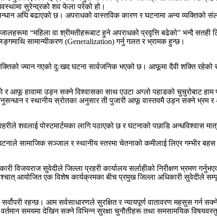
 अवस्थामा सुरेन्द्रको शव फेला परेको हो।
नुसन्धान अघि बढाएको छ। अपराधको वास्तविक कारण र घटनामा अन्य व्यक्तिको सं
हरूमा “महिला वा श्रीमतीहरूबाट हुने अपराधको प्रवृत्ति बढेको” भन्दै सतही टि
िङ्गमाथि सामान्यीकरण (Generalization) गर्नु गलत र भ्रामक हुन्छ।
्तिको ज्यान गएको दुःखद घटना सार्वजनिक भएको छ। आफूमा दैवी शक्ति रहेको र उड्
ो र आफू हावामा उड्न सक्ने विश्वासका साथ एउटा अग्लो पहाडको चुचुरोबाट हा
्धान र स्थानीय स्रोतका अनुसार ती पुजारी आफू वास्तवमै उड्न सक्ने भ्रम र अन्
ले शवलाई पोस्टमार्टमका लागि पठाएको छ र घटनाको पछाडि अन्धविश्वास मात्रै थ
यस घटनाले सामाजिक सञ्जाल र स्थानीय स्तरमा चेतनाको कमीलाई लिएर गम्भीर बहस 
ारी विजयराज सुवेदीले जिल्ला प्रहरी कार्यालय सर्लाहीको निरीक्षण भ्रमण गर्नुभ
्चात् आयोजित एक विशेष कार्यक्रमका बीच प्रमुख जिल्ला अधिकारी सुवेदीले सम्पूर्ण
्वोपरी रहन्छ। आम सर्वसाधारणले सुरक्षित र न्यायपूर्ण वातावरण महसुस गर्न सक्ने
 वर्तमान समयमा देखिन सक्ने विभिन्न सुरक्षा चुनौतीहरू तथा समसामयिक विषयवस्तुहर