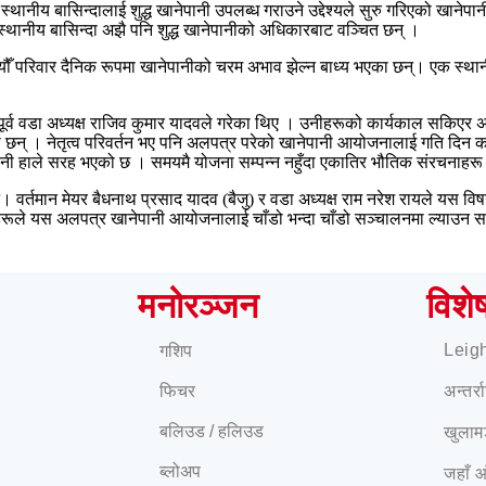
नीय बासिन्दालाई शुद्ध खानेपानी उपलब्ध गराउने उद्देश्यले सुरु गरिएको खानेपान
्थानीय बासिन्दा अझै पनि शुद्ध खानेपानीको अधिकारबाट वञ्चित छन् ।
सयौँ परिवार दैनिक रूपमा खानेपानीको चरम अभाव झेल्न बाध्य भएका छन्। एक स्थानीय
दव र पूर्व वडा अध्यक्ष राजिव कुमार यादवले गरेका थिए । उनीहरूको कार्यकाल सकिए
रहेका छन् । नेतृत्व परिवर्तन भए पनि अलपत्र परेको खानेपानी आयोजनालाई गति 
ानी हाले सरह भएको छ । समयमै योजना सम्पन्न नहुँदा एकातिर भौतिक संरचनाहरू जी
दैन। वर्तमान मेयर बैधनाथ प्रसाद यादव (बैजु) र वडा अध्यक्ष राम नरेश रायले यस विषय
ाहरूले यस अलपत्र खानेपानी आयोजनालाई चाँडो भन्दा चाँडो सञ्चालनमा ल्याउन सम
मनोरञ्जन
विशे
Leig
गशिप
फिचर
अन्तर्
बलिउड / हलिउड
खुलाम
ब्लोअप
जहाँ 