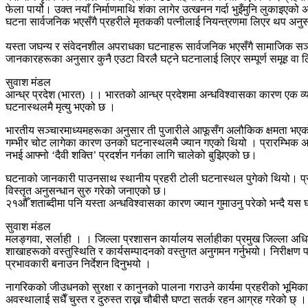
फेला पार्यो। उक्त नयाँ निर्माणमाथि शंका लागेर उत्खनन गर्दा भुइँमुनि लुकाइएको
​घटना सार्वजनिक भएसँगै प्रहरीले मृतककी पत्नीलाई नियन्त्रणमा लिएर थप अ
​यस्ता जघन्य र संवेदनशील अपराधका घटनाहरू सार्वजनिक भएसँगै सामाजिक सञ्जाल
जानकारहरूका अनुसार कुनै एउटा विरलै घट्ने घटनालाई लिएर सम्पूर्ण समूह वा ल
सुवाश मंडल
आन्ध्र प्रदेश (भारत) ।। भारतको आन्ध्र प्रदेशमा अन्धविश्वासका कारण एक व्यक
घटनास्थलमै मृत्यु भएको छ ।
भारतीय सञ्चारमाध्यमहरूका अनुसार ती पुजारीले आफूसँग अलौकिक क्षमता भएक
गम्भीर चोट लागेका कारण उनको घटनास्थलमै ज्यान गएको थियो । प्रारम्भिक अनुसन
नभई आफ्नो ‘दैवी शक्ति’ प्रदर्शन गर्नका लागि चालेको बुझिएको छ।
घटनाको जानकारी पाउनसाथ स्थानीय प्रहरी टोली घटनास्थल पुगेको थियो। प्रहरी
विस्तृत अनुसन्धान सुरु गरेको जनाएको छ।
२१औँ शताब्दीमा पनि यस्ता अन्धविश्वासका कारण ज्यान गुमाउनु परेको भन्दै 
सुवाश मंडल
मलङ्गवा, सर्लाही । । जिल्ला प्रशासन कार्यालय सर्लाहीका प्रमुख जिल्ला अधिक
शाखाहरूको वस्तुस्थिति र कार्यसम्पादनको वस्तुगत अनुगमन गर्नुभयो। निरीक्षण पश
प्रभावकारी बनाउन निर्देशन दिनुभयो ।
नागरिकको जीउधनको सुरक्षा र कानुनको पालना गराउने कार्यमा प्रहरीको भूमिका सर
अवस्थालाई सधैँ चुस्त र दुरुस्त राख्न चौबीसै घण्टा सतर्क रहन आग्रह गरेको छ् ।