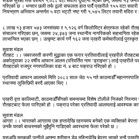
सडक सुरक्षा तर्फ वर्षभरि १,०८८ वटा सवारी दुर्घटना भएका छन्, जसमा ५३ ज
गरिएको छ । ​भन्सार छली तर्फ ठूलो सफलता हात पार्दै प्रहरीले १५५ वटा सव
नियन्त्रण अभियान अन्तर्गत ५ वटा भट्टी नष्ट गरी १,५४५ लिटर तयारी मदिरा 
८ लाख १३ हजार ५७३ जनसंख्या र १,१२६ वर्ग किलोमिटर क्षेत्रफल रहेको रौतहट
संचालन गरिएका छन्, जसमा २४,३७३ जना स्थानीय नागरिकको सहभागिता रहेको थ
लाभान्वित भएका छन् । ​उत्कृष्ट कार्य गर्ने १६२ जना प्रहरी कर्मचारीलाई पुर
सुवाश मंडल
रौतहट ।। जबरजस्ती करणी मुद्धाका एक फरार प्रतिवादीलाई प्रहरीले रौतहटब
अकोलुवाका २२ वर्षीय आफान आलम (परिवर्तित नाम ‘ड्राइभर’) लाई प्रहरीले पक्
रौतहटको राजपुर नगरपालिका वडा नं. ४ बाट पक्राउ गरिएको हो ।
​प्रतिवादी आफान आलमले मिति २०८२ साल जेठ १५ गते काठमाडौँ महानगरपालिका
स्थानमा लुकिछिपी बस्दै आएका थिए ।
प्रहरी वृत्त कालिमाटी, काठमाडौँसँगको समन्वयमा विशेष टोलीले निजको निरन
रौतहटबाट फेला पारिएको हो । ​पक्राउ परेका प्रतिवादी आलमलाई आवश्यक कानु
सुवाश मंडल
​आग्रा ।। भारतको आग्रामा एक हप्तादेखि रहस्यमय बनेको एक व्यक्तिको बेपत्त
उनकै घरको बाथरुमको भुइँमुनि गाडिएको अवस्थामा फेला परेको छ ।
यसअघि मृतककी पत्नीले आफ्ना श्रीमान डेढ महिनादेखि बेपत्ता भएको भन्दै प्रहर