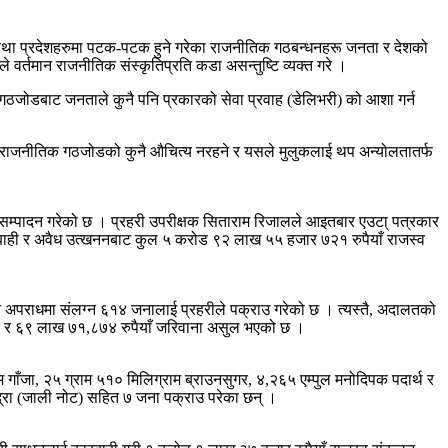
ेश तथा प्रदेशहरुमा पटक-पटक हुने गरेका राजनीतिक गठबन्धनहरू जनता र देशको
उनले वर्तमान राजनीतिक संस्कृतिप्रति कडा असन्तुष्टि व्यक्त गरे ।
ेरित गठजोडबाट जनताले कुनै पनि प्रकारको सेवा प्रवाह (डेलिभरी) को आशा गर्न
ित राजनीतिक गठजोडको कुनै औचित्य नरहने र यसले मुलुकलाई थप अन्योलतातर्फ
्य सम्पादन गरेको छ । प्रहरी उपरीक्षक सिताराम रिजालले आइतबार एउटा् पत्रकार
ारबाही र अवैध उत्खननबाट कुल ५ करोड ९२ लाख ५५ हजार ७२१ रुपैयाँ राजस्व
न्न अपराधमा संलग्न ६१४ जनालाई प्रहरीले पक्राउ गरेको छ । त्यस्तै, अदालतको
तान र ६९ लाख ७१,८७४ रुपैयाँ जरिवाना असुल भएको छ ।
 गाँजा, २५ ग्राम ५१० मिलिग्राम ब्राउनसुगर, ४,२६५ एम्पुल मनोदिपक पदार्थ र
्रा (जाली नोट) सहित ७ जना पक्राउ परेका छन् ।