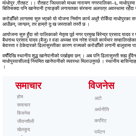
माधोपुर ,रौतहट ।। रौतहट जिल्लाको माधव नारायण नगरपालिका–६, माधोपुरमा स्था
बितिसक्दा पनि खानेपानी ट्याङ्की लगायतका संरचना अलपत्र अवस्थामा रहँदा स
करोडौँको लागतमा सुरु भएको यो योजना निर्माण कार्य अधुरै रोकिँदा माधोपुरका 
आउँछन्, जान्छन्, तर हाम्रो दुःख जस्ताको तस्तै छ ।
आयोजना सुरु हुँदा सो पालिकाको नेतृत्व पूर्व नगर प्रमुख बिरेन्द्र प्रसाद या
बैधनाथ प्रसाद यादव (बैजु) र वडा अध्यक्ष राम नरेश रायले कार्यभार सम्हालि
बेवास्ता र ठेकेदारको ढिलासुस्तीका कारण राज्यको करोडौँको लगानी बालुवामा प
वर्षौंदेखि स्थानीय शुद्ध खानेपानीको पर्खाइमा छन् । अब पनि ढिलासुस्ती सह्य हुँ
माधोपुरवासीलाई नियमित खानेपानीको व्यवस्था मिलाउनुपर्छ । स्थानीय बासिन्द
।
समाचार
विजनेस
होम
अटो
समाचार
अर्थनीति
बिजनेस
कर्पोरेट
जीवनशैली
खेलकुद
पर्यटन