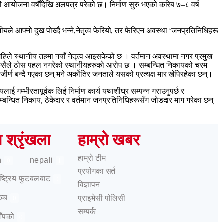
ी आयोजना वर्षौंदेखि अलपत्र परेको छ। निर्माण सुरु भएको करिब ७–८ वर्ष
ले आफ्नो दुख पोख्दै भन्ने,नेतृत्व फेरियो, तर फेरिएन अवस्था ‘जनप्रतिनिधिहरू
र अहिले स्थानीय तहमा नयाँ नेतृत्व आइसकेको छ । वर्तमान अवस्थामा नगर प्रमुख
दिन कसैले ठोस पहल नगरेको स्थानीयहरुको आरोप छ । सम्बन्धित निकायको चरम
र्ण बन्दै गएका छन् भने अर्कोतिर जनताले यसको प्रत्यक्ष मार खेपिरहेका छन्।
लाई गम्भीरतापूर्वक लिई निर्माण कार्य यथाशीघ्र सम्पन्न गराउनुपर्छ र
्बन्धित निकाय, ठेकेदार र वर्तमान जनप्रतिनिधिहरूसँग जोडदार माग गरेका छन्
ष श्रृंखला
हाम्रो खबर
हाम्रो टीम
h
nepali
0
1
प्रयोगका सर्त
राष्ट्रिय फुटबलबाट
0
विज्ञापन
ञ्च
प्राइभेसी पोलिसी
0
सम्पर्क
आँपको
0