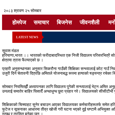
२०८३ श्रावण २५ सोमबार
होमपेज
समाचार
बिजनेस
जीवनशैली
मन
LATEST NEWS
सुवाश मंडल
​हरियाणा,भारत ।। भारतको फरीदाबादस्थित एक निजी विद्यालय परिसरभित्रै सोमब
क्षेत्रमा त्रास फैल्याएको छ ।
प्रहरी अनुसन्धानका अनुसार सिकरौना गाउँकी शिक्षिका सन्ध्यालाई कोट गाउँ निवा
उजुरी दिने चेतावनी दिएपछि अमितले योजनाबद्ध रूपमा हत्याको षड्यन्त्र रचेका 
सोमबार नियमितझैँ अध्यापनका लागि विद्यालय पुगेकी सन्ध्यालाई भेट्न अमित अनुहा
उनलाई समातेर बाहिर घिसार्दै अन्धाधुन्ध छुरा प्रहार गरे। विद्यालयको सीसीटी
शिक्षिकाको चिच्याहट सुनेर बचाउन आएका विद्यालयका कर्मचारीहरूतर्फ समेत 
फुटेज र सूचनाका आधारमा तीव्र खोजी गरी घटना भएको दुई घण्टामै अभियुक्त अ
स्तब्ध र त्रसित बनेका छन् ।