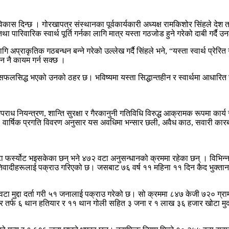
विकास दिन्छ । गोरखापत्र संस्थानका पूर्वकार्यकारी अध्यक्ष रामकिशोर सिंहले द
था पारिवारिक स्वार्थ पूर्ति गर्नका लागि मात्र यस्ता गठजोड हुने गरेको दाबी गर्दै 
ि अप्राकृतिक गठबन्धन बन्ने गरेको उल्लेख गर्दै सिंहले भने, “यस्ता स्वार्थ प्र
न नै कायम गर्न सक्छ ।
 असफलसिद्ध भएको उनको ठहर छ। भविष्यमा यस्ता सिद्धान्तहीन र स्वार्थमा आधार
राध नियन्त्रण, शान्ति सुरक्षा र गैरकानुनी गतिविधि विरुद्ध आक्रामक रूपमा कार
् । वार्षिक प्रगति विवरण अनुसार यस अवधिमा भन्सार छली, अवैध काठ, सवारी क
 वटा फर्स्योट भइसकेका छन् भने ४७२ वटा अनुसन्धानको क्रममा रहेका छन् । विभि
प्रतिवादीहरूलाई पक्राउ गरिएको छ। जसबाट ७६ वर्ष ११ महिना ११ दिन कैद भुक्
ा मुद्दा दर्ता गरी ५१ जनालाई पक्राउ गरेको छ। सो क्रममा ८४७ केजी ७२० ग्राम
ार तर्फ ६ थान हतियार र ११ थान गोली सहित ३ जना र १ लाख ३६ हजार खोटा मुद