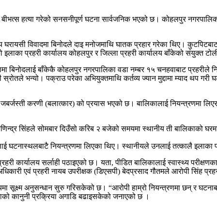
बीभत्स हत्या गरेको सनसनीपूर्ण घटना सार्वजनिक भएको छ। कोहलपुर नगरपालिका व
य घरायसी विवादमा बिनोदले दाइ मनोजमाथि घातक प्रहार गरेका थिए। कुटपिटबाट
ाका प्रहरी कार्यालय कोहलपुर र जिल्ला प्रहरी कार्यालय बाँकेको संयुक्त टोल
्थामा बिनोदलाई बाँकेकै कोहलपुर नगरपालिका वडा नम्बर १५ चनहवाबाट प्रहरीले
स्रोतले भन्यो। पक्राउ परेका अभियुक्तमाथि कर्तव्य ज्यान मुद्दामा म्याद थप ग
बर्जस्ती करणी (बलात्कार) को प्रयास भएको छ। बालिकालाई नियन्त्रणमा लिएर जबर
िन्द्र सिंहले सोमबार दिउँसो करिब २ बजेको समयमा स्थानीय ती बालिकाको घरमा 
हलाई घटनास्थलबाटै नियन्त्रणमा लिएका थिए। स्थानीयले उनलाई तत्कालै इलाका प्
हरी कार्यालय सर्लाही पठाइएको छ। यता, पीडित बालिकालाई स्वास्थ्य परीक्षणका 
िकारी एवं प्रहरी नायब उपरीक्षक (डिएसपी) बेदप्रसाद गौतमले आरोपी सिंह प्रहरी 
ा सूक्ष्म अनुसन्धान सुरु गरिसकेको छ। “आरोपी हाम्रो नियन्त्रणमा छन् र घटनाब
घटनाको कानुनी प्रक्रिया अगाडि बढाइसकेको जनाएको छ ।