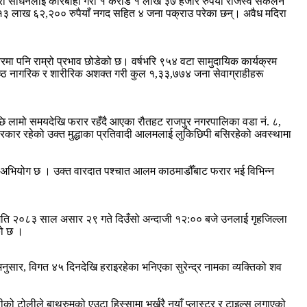
वारी साधनलाई कारबाही गरी १ करोड १ लाख ३७ हजार रुपैयाँ राजस्व संकलन
ो १३ लाख ६२,२०० रुपैयाँ नगद सहित ४ जना पक्राउ परेका छन्। अवैध मदिरा
ा पनि राम्रो प्रभाव छोडेको छ। वर्षभरि ९५४ वटा सामुदायिक कार्यक्रम
ष्ठ नागरिक र शारीरिक अशक्त गरी कुल १,३३,७७४ जना सेवाग्राहीहरू
ि लामो समयदेखि फरार रहँदै आएका रौतहट राजपुर नगरपालिका वडा नं. ८,
सरकार रहेको उक्त मुद्धाका प्रतिवादी आलमलाई लुकिछिपी बसिरहेको अवस्थामा
ो अभियोग छ । उक्त वारदात पश्चात आलम काठमाडौँबाट फरार भई विभिन्न
 मिति २०८३ साल असार २९ गते दिउँसो अन्दाजी १२:०० बजे उनलाई गृहजिल्ला
को छ ।
नुसार, विगत ४५ दिनदेखि हराइरहेका भनिएका सुरेन्द्र नामका व्यक्तिको शव
ीको टोलीले बाथरुमको एउटा हिस्सामा भर्खरै नयाँ प्लास्टर र टाइल्स लगाएको