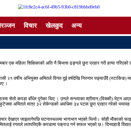
ोरञ्जन
विचार
खेलकुद
अन्य
ार एक महिला शिक्षिकाको अति नै बिभत्स ढङ्गले छुरा प्रहार गरी हत्या गरिएको
सी २१ वर्षीय अभियुक्त अमितले विगत दुई वर्षदेखि निरन्तर पछ्याउँदै (स्टाकिङ) 
थिए ।
रमा सेतो कपडा बाँधेर पुगेका थिए । उनले सन्ध्याका श्रीमान् (विक्की) भेट्न आएको 
भी फुटेजमा अमितले मात्र ३२ सेकेन्डको अवधिमा ३४ पटक छुरा प्रहार गरेको भयावह
हतियार देखाएर जाइलागेपछि घटनास्थलमा भागाभाग भएको थियो। सोही मौकाको फाइद
मितलाई रगतले लतपतिएकै कपडामा पक्राउ गर्न सफल भएको छ। दिनदहाडै विद्यालयभ