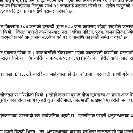
नाको मृत्यु र १,६९६ जना घाइते भएका छन्। ट्राफिक नियम मिच्ने १०,२५५ वटा स
ारी साधन नियन्त्रणमा लिनुका साथै १८ जनालाई पक्राउ गरेको छ। स्रोत नखुलेक
र २,००० लिटर कच्चा पदार्थ बरामद गरिएको छ।
 जिल्लामा ९०४ जनाको दरबन्दी (हाल ७७० जना कार्यरत) रहेको प्रहरीले जनस्तरम
ियो। जिल्ला प्रहरी कार्यालयबाट यस अवधिमा महिला, पुरुष, बालबालिका, ज्ये
स्कृत गरिएको छ भने अनुशासन उल्लंघन गर्ने २८ जनामाथि कारबाही समेत गरिएको छ ।
ाट पक्राउ गरेको छ । काठमाडौँको टंकेश्वरमा भएको जबरजस्ती करणीको घटनापछ
राउ गरेको हो । ​’परिवर्तित नाम ०८२/०८३ (३४) (क)’ को जाहेरीले वादी नेपाल 
 वडा नं. १३, टंकेश्वरस्थित जाहेरवालाको डेरा कोठामा जबरजस्ती करणी गरेक
्तर खोजतलास गरिरहेको थियो । सोही क्रममा प्राप्त गोप्य सूचनाका आधारमा आज
नी कारबाहीका लागि प्रहरी वृत्त कालिमाटी, काठमाडौँ पठाइएको प्रहरीले जनाए
ा प्रकरणको डरलाग्दो रूप सार्वजनिक भएको छ। प्रारम्भिक प्रहरी अनुसन्धानका अ
ीमा उजुरी दिएकी थिइन्। तर, अनुसन्धानका क्रममा घरभित्रै खानतलासी गर्दा प्रहर