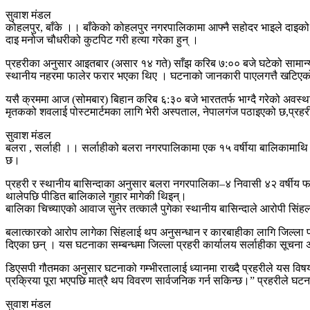
सुवाश मंडल
कोहलपुर, बाँके ।। बाँकेको कोहलपुर नगरपालिकामा आफ्नै सहोदर भाइले दाइको 
दाइ मनोज चौधरीको कुटपिट गरी हत्या गरेका हुन् ।
प्रहरीका अनुसार आइतबार (असार १४ गते) साँझ करिब ७:०० बजे घटेको सामान्
स्थानीय नहरमा फालेर फरार भएका थिए । घटनाको जानकारी पाएलगत्तै खटिएको इल
यसै क्रममा आज (सोमबार) बिहान करिब ६:३० बजे भारततर्फ भाग्दै गरेको अवस
मृतकको शवलाई पोस्टमार्टमका लागि भेरी अस्पताल, नेपालगंज पठाइएको छ,प्रहरी 
सुवाश मंडल
बलरा , सर्लाही ।। सर्लाहीको बलरा नगरपालिकामा एक १५ वर्षीया बालिकामाथि ज
छ।
प्रहरी र स्थानीय बासिन्दाका अनुसार बलरा नगरपालिका–४ निवासी ४२ वर्षीय फण
थालेपछि पीडित बालिकाले गुहार मागेकी थिइन्।
बालिका चिच्याएको आवाज सुनेर तत्कालै पुगेका स्थानीय बासिन्दाले आरोपी सिं
बलात्कारको आरोप लागेका सिंहलाई थप अनुसन्धान र कारबाहीका लागि जिल्ला प्र
दिएका छन् । यस घटनाका सम्बन्धमा जिल्ला प्रहरी कार्यालय सर्लाहीका सूचना अध
डिएसपी गौतमका अनुसार घटनाको गम्भीरतालाई ध्यानमा राख्दै प्रहरीले यस विषयम
प्रक्रिया पूरा भएपछि मात्रै थप विवरण सार्वजनिक गर्न सकिन्छ।” प्रहरीले 
सुवाश मंडल