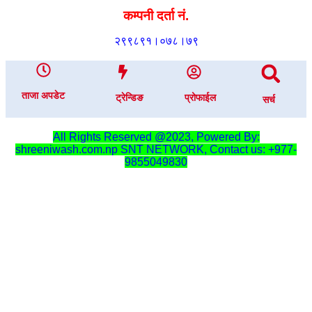
कम्पनी दर्ता नं.
२९९८९१।०७८।७९
ताजा अपडेट
ट्रेन्डिङ
प्रोफाईल
सर्च
All Rights Reserved @2023, Powered By:
shreeniwash.com.np
SNT NETWORK, Contact us: +977-
9855049830