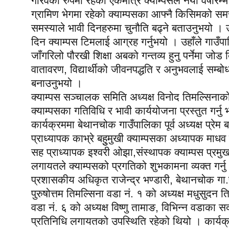
गौरवको रुपमा रहेको एकमात्र क्याम्पसले नयाँ वर्षार
ग्रामिण भेगमा रहेको क्याम्पसका आफ्नै किसिमको समस्या
समस्याले भावी दिनहरुमा चुनौति बढ्ने बताउनुभयो । उहाँ
दिन क्याम्पस टिमलाई आग्रह गर्नुभयो । उहाँले गाउँ
जाँगरिलो पौरखी शिक्षा अबको गन्तव्य हुनु पर्नेमा जो
वातावरण, विद्यार्थीको जीवनपद्धति र अनुभवलाई सम्बो
बनाउनुभयो ।
क्याम्पस सञ्चालक समिति अध्यक्ष विनोद तिमल्सिनाको 
क्याम्पसका गतिविधि र भावी कार्ययोजना प्रस्तुत गर्न
कार्यक्रममा बेथानचोक गाउँपालिका पूर्व अध्यक्ष प्र
प्राध्यापक काभ्रे बहुुमुखी क्याम्पसका अध्यापक माध
सह प्राध्यापक इश्वरी ओझा,संस्थापक क्याम्पस प्रमुख ए
लगायतले क्याम्पसको प्रगतिको शुभकामना व्यक्त गर्
प्रशासकीय अधिकृत राजेन्द्र भण्डारी, बेथानचोक गा.पा
पुरुषोत्तम तिमल्सिना वडा नं. १ को अध्यक्ष मधुसुदन 
वडा नं. ६ को अध्यक्ष विष्णु तामाङ, विभिन्न वडाका स
प्रतिनिधि लगायतको उपस्थिति रहेको थियो । कार्यक्रममा