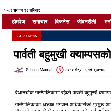
२०८३ श्रावण २३ शनिबार
होमपेज
समाचार
बिजनेस
जीवनशैली
मन
LATEST NEWS
पार्वती बहुमुखी क्याम्प
Subash Mandal
२०८० चैत्र १६ गते, शुक्रबार
बेथानचोक गाउँपालिकामा रहेको पार्वती बहुमुखी क्य
गाउँपालिकाका अध्यक्ष भगवान अधिकारीको प्रमुख आति