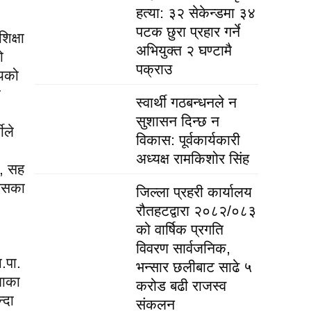
हत्या: ३२ सेकेन्डमा ३४
पटक छुरा प्रहार गर्ने
िक्षा
अभियुक्त २ घण्टामै
ो
पक्राउ
लयको
ो
स्वार्थी गठबन्धनले न
सुशासन दिन्छ न
ीले
विकास: पूर्वकार्यकारी
अध्यक्ष रामकिशोर सिंह ​
क, सह
्पसका
जिल्ला प्रहरी कार्यालय
रौतहटद्वारा २०८२/०८३
को वार्षिक प्रगति
विवरण सार्वजनिक,
.पा.
भन्सार छलीबाट साढे ५
थाका
करोड बढी राजस्व
्दा
संकलन