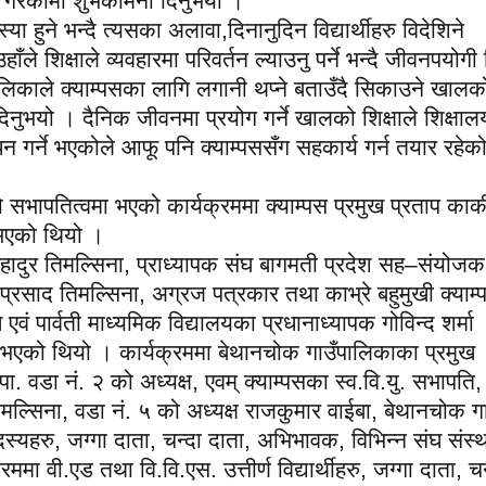
म्भ गरेकोमा शुभकामना दिनुभयो ।
 हुने भन्दै त्यसका अलावा,दिनानुदिन विद्यार्थीहरु विदेशिने
ले शिक्षाले व्यवहारमा परिवर्तन ल्याउनु पर्ने भन्दै जीवनपयोगी श
पालिकाले क्याम्पसका लागि लगानी थप्ने बताउँदै सिकाउने खालक
ड दिनुभयो । दैनिक जीवनमा प्रयोग गर्ने खालको शिक्षाले शिक्षा
धन गर्ने भएकोले आफू पनि क्याम्पससँग सहकार्य गर्न तयार रहेक
सभापतित्वमा भएको कार्यक्रममा क्याम्पस प्रमुख प्रताप कार्क
ु भएको थियो ।
ेम बहादुर तिमल्सिना, प्राध्यापक संघ बागमती प्रदेश सह–संयोज
व प्रसाद तिमल्सिना, अग्रज पत्रकार तथा काभ्रे बहुमुखी क्याम
वं पार्वती माध्यमिक विद्यालयका प्रधानाध्यापक गोविन्द शर्मा
नु भएको थियो । कार्यक्रममा बेथानचोक गाउँपालिकाका प्रमुख
. वडा नं. २ को अध्यक्ष, एवम् क्याम्पसका स्व.वि.यु. सभापति,
तिमल्सिना, वडा नं. ५ को अध्यक्ष राजकुमार वाईबा, बेथानचोक गा
दस्यहरु, जग्गा दाता, चन्दा दाता, अभिभावक, विभिन्न संघ संस्
 वी.एड तथा वि.वि.एस. उत्तीर्ण विद्यार्थीहरु, जग्गा दाता, चन