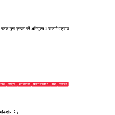
दैनिक
र्राष्ट्रिय
वालवालिका
विचार/विश्लेषण
शिक्षा
समाचार
३२ सेकेन्डमा ३४ पटक छुरा प्रहार गर्ने अभियुक्त २
पक्राउ