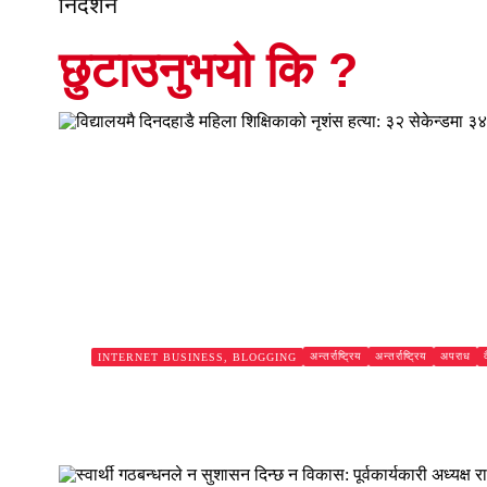
निर्देशन
छुटाउनुभयो कि ?
अन्तर्राष्ट्रिय
अन्तर्राष्ट्रिय
अपराध
INTERNET BUSINESS, BLOGGING
विद्यालयमै दिनदहाडै महिला शिक्षिकाको नृशंस हत्या: 
घण्टामै 
Subash Mandal