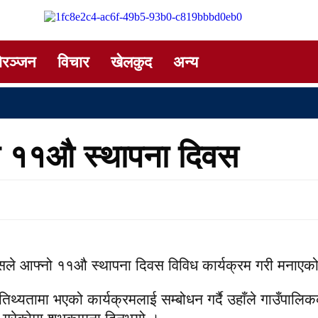
ोरञ्जन
विचार
खेलकुद
अन्य
सको ११औ स्थापना दिवस
ाम्पसले आफ्नो ११औ स्थापना दिवस विविध कार्यक्रम गरी मनाए
थ्यतामा भएको कार्यक्रमलाई सम्बोधन गर्दै उहाँले गाउँपालि