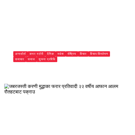
अन्तर्वार्ता
कभर स्टोरी
दैनिक
मधेस
र्राष्ट्रिय
विचार
विचार/विश्लेषण
समाचार
समाज
सुचना प्रविधि
जिल्ला प्रहरी कार्यालय रौतहटद्वारा २०८२/०८३ को वार्षिक प्रगति
विवरण सार्वजनिक, भन्सार छलीबाट साढे ५ करोड बढी राजस्व संकलन
Subash Mandal