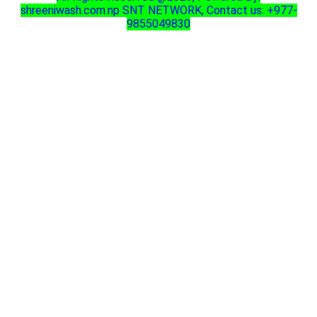
shreeniwash.com.np
SNT NETWORK, Contact us: +977-
9855049830