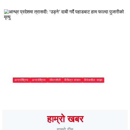
बाथरुमको भुइँमुनि गाडिएको अवस्थामा शव फेला, पत्नी नियन्त्रणमा
Subash Mandal
अन्तर्राष्ट्रिय
अन्तर्राष्ट्रिय
जीवनशैली
विचित्र संसार
विवेकशील साझा
आन्ध्र प्रदेशमा त्रासदी: ‘उड्ने’ दाबी गर्दै पहाडबाट हाम फाल्दा
पुजारीको मृत्यु
Subash Mandal
हाम्रो खबर
हाम्रो टीम