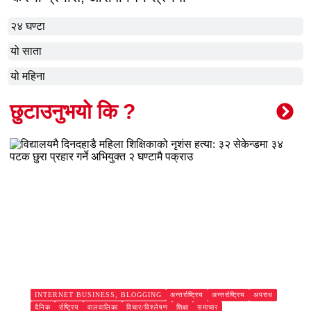
२४ घण्टा
यो साता
यो महिना
छुटाउनुभयो कि ?
अन्तर्राष्ट्रिय
अन्तर्राष्ट्रिय
अपराध
INTERNET BUSINESS, BLOGGING
दैनिक
र्राष्ट्रिय
वालवालिका
विचार/विश्लेषण
शिक्षा
समाचार