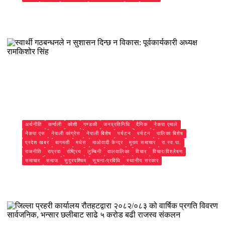
विद्यालयमै दिनदहाडै महिला शिक्षिकाको नृशंस हत्या: ३२ सेकेन्डमा ३४
पटक छुरा प्रहार गर्ने अभियुक्त २ घण्टामै पक्राउ
Subash Mandal
अर्थनीति
कर्णाली
कोशी
गण्डकी
जनप्रतिनिधि
दैनिक
नेकपा एमाले
नेकपा एस
नेपाली कांग्रेस
नेपाली बिशेष
पर्यटन
पर्यटन
पालिका बिशेष
प्रदेश खबर
बागमती
मधेस
माओवादी केन्द्र
मुख्य समाचार
रा.स्व.पा.
राजनीति
राप्रपा
र्राष्ट्रिय
लुम्बिनी
वालवालिका
विचार
विचार/विश्लेषण
समाचार
समाज
सुदूरपश्चिम
सूचना-प्रविधि
स्थानीय सरकार
स्वार्थी गठबन्धनले न सुशासन दिन्छ न विकास: पूर्वकार्यकारी अध्यक्ष
रामकिशोर सिंह ​
Subash Mandal