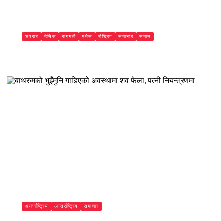
अपराध
दैनिक
बागमती
मधेस
र्राष्ट्रिय
समाचार
समाज
जबरजस्ती करणी मुद्धाका फरार प्रतिवादी २२ वर्षीय आफान आलम
रौतहटबाट पक्राउ
Subash Mandal
अन्तर्राष्ट्रिय
अन्तर्राष्ट्रिय
समाचार