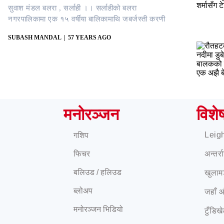
सुवाश मंडल बलरा , सर्लाही ।। सर्लाहीको बलरा
नगरपालिकामा एक १५ वर्षीया बालिकामाथि जबर्जस्ती करणी
SUBASH MANDAL
57 YEARS AGO
मनोरञ्जन
विशे
Leig
गशिप
फिचर
अन्तर्
बलिउड / हलिउड
खुलाम
ब्लोअप
जहाँ 
मनोरञ्जन भिडियो
टुँडिख