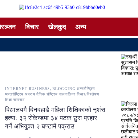
ोरञ्जन
विचार
खेलकुद
अन्य
INTERNET BUSINESS, BLOGGING
अन्तर्राष्ट्रिय
अन्तर्राष्ट्रिय
अपराध
दैनिक
र्राष्ट्रिय
वालवालिका
विचार/विश्लेषण
शिक्षा
समाचार
विद्यालयमै दिनदहाडै महिला शिक्षिकाको नृशंस
हत्या: ३२ सेकेन्डमा ३४ पटक छुरा प्रहार
गर्ने अभियुक्त २ घण्टामै पक्राउ