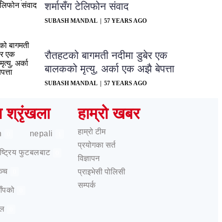
शर्मासँग टेलिफोन संवाद
SUBASH MANDAL
57 YEARS AGO
रौतहटको बागमती नदीमा डुबेर एक
बालकको मृत्यु, अर्का एक अझै बेपत्ता
SUBASH MANDAL
57 YEARS AGO
ष श्रृंखला
हाम्रो खबर
हाम्रो टीम
h
nepali
0
1
प्रयोगका सर्त
राष्ट्रिय फुटबलबाट
0
विज्ञापन
ञ्च
प्राइभेसी पोलिसी
0
सम्पर्क
आँपको
0
ेल
0