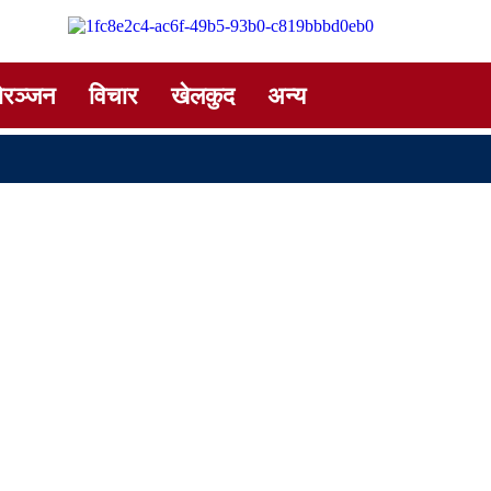
ोरञ्जन
विचार
खेलकुद
अन्य