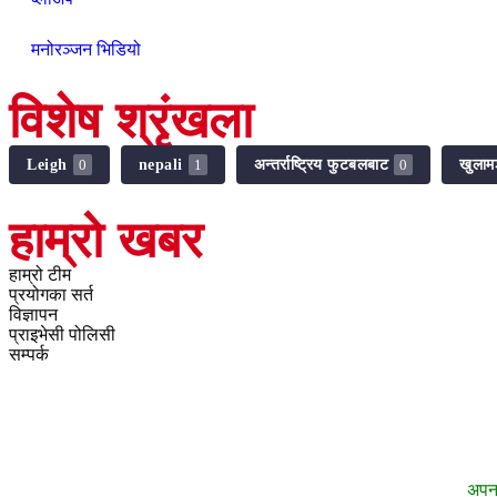
मनोरञ्जन भिडियो
विशेष श्रृंखला
Leigh
nepali
अन्तर्राष्ट्रिय फुटबलबाट
खुलाम
0
1
0
हाम्रो खबर
हाम्रो टीम
प्रयोगका सर्त
विज्ञापन
प्राइभेसी पोलिसी
सम्पर्क
अपन 